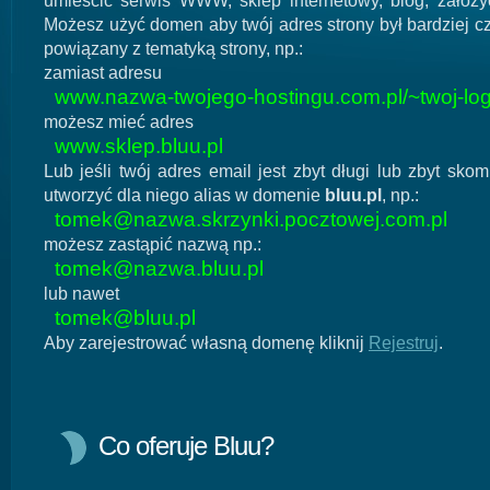
umieścić serwis WWW, sklep internetowy, blog, założyć
Możesz użyć domen aby twój adres strony był bardziej cz
powiązany z tematyką strony, np.:
zamiast adresu
www.nazwa-twojego-hostingu.com.pl/~twoj-log
możesz mieć adres
www.sklep.bluu.pl
Lub jeśli twój adres email jest zbyt długi lub zbyt sk
utworzyć dla niego alias w domenie
bluu.pl
, np.:
tomek@nazwa.skrzynki.pocztowej.com.pl
możesz zastąpić nazwą np.:
tomek@nazwa.bluu.pl
lub nawet
tomek@bluu.pl
Aby zarejestrować własną domenę kliknij
Rejestruj
.
Co oferuje Bluu?