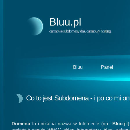
Bluu.pl
darmowe subdomeny dns, darmowy hosting.
Bluu
Panel
Co to jest Subdomena - i po co mi o
Domena
to unikalna nazwa w Internecie (np.:
Bluu
.pl